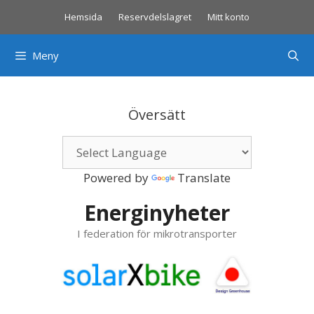
Hoppa
Hemsida
Reservdelslagret
Mitt konto
till
innehåll
Meny
Översätt
Powered by
Translate
Energinyheter
I federation för mikrotransporter