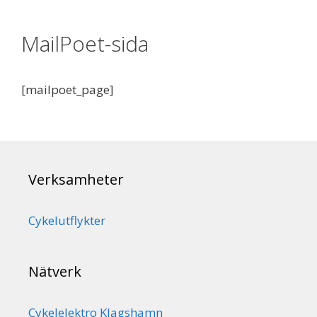
MailPoet-sida
[mailpoet_page]
Verksamheter
Cykelutflykter
Nätverk
Cykelelektro Klagshamn