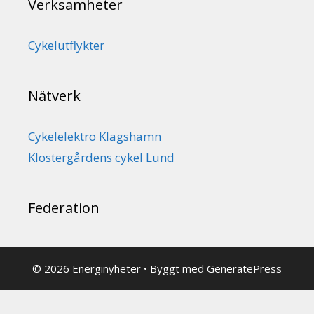
Verksamheter
Cykelutflykter
Nätverk
Cykelelektro Klagshamn
Klostergårdens cykel Lund
Federation
© 2026 Energinyheter
• Byggt med
GeneratePress