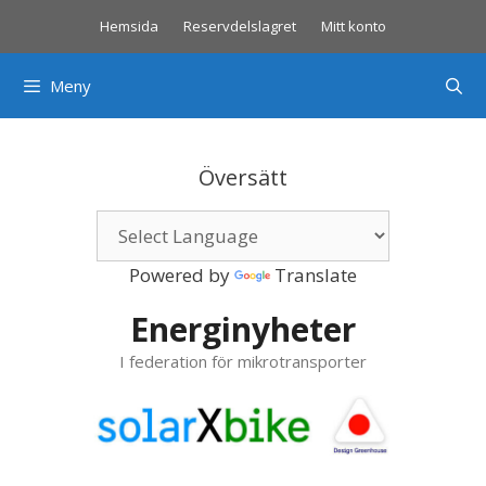
Hoppa
Hemsida
Reservdelslagret
Mitt konto
till
innehåll
Meny
Översätt
Powered by
Translate
Energinyheter
I federation för mikrotransporter