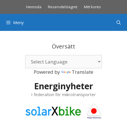
Hoppa
Hemsida
Reservdelslagret
Mitt konto
till
innehåll
Meny
Översätt
Powered by
Translate
Energinyheter
I federation för mikrotransporter