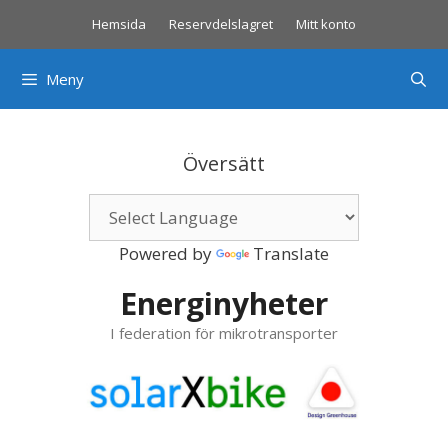
Hoppa
Hemsida
Reservdelslagret
Mitt konto
till
innehåll
Meny
Översätt
Powered by
Translate
Energinyheter
I federation för mikrotransporter