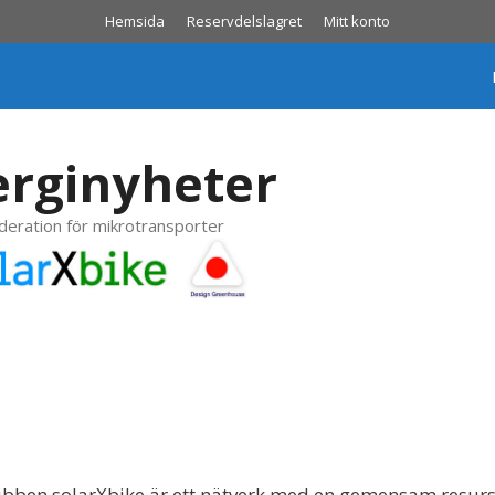
Hemsida
Reservdelslagret
Mitt konto
erginyheter
ederation för mikrotransporter
en solarXbike är ett nätverk med en gemensam resurspoo