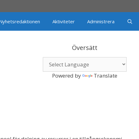
Nyhetsredaktionen
Aktiviteter
Administrera
Översätt
Powered by
Translate
l för delning av resurser i en tillgångsekonomi,